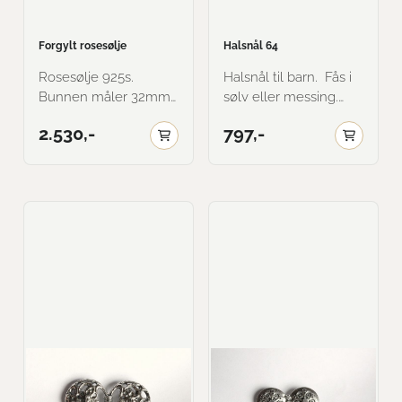
Forgylt rosesølje
Halsnål 64
Rosesølje 925s.
Halsnål til barn. Fås i
Bunnen måler 32mm i
sølv eller messing.
dia. Totalmål:
Her vist i sølv. Satt
2.530,-
797,-
40mmx59mm Her vist
sammen av gamle
i gammalt forgylt med
små eikemaler
Amethyst farge på
museumskopi. 40mm
stein.
lang. Her vist i
oksidert.