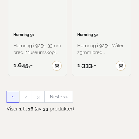
Hornring 51
Hornring 52
Hornring i 925s. 33mm
Hornring i 925s. Måler
bred. Museumskopi
29mm bred.
fra Telemark. Her vist i
Museumskopi. Her vist
1.645,-
1.333,-
oksidert.
i oksidert.
1
2
3
Neste >>
Viser
1
til
16
(av
33
produkter)