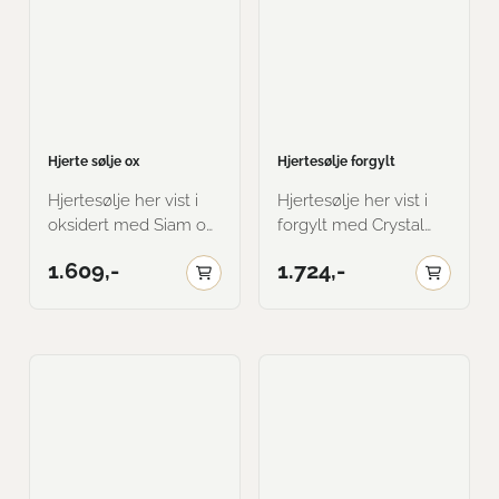
Hjerte sølje ox
Hjertesølje forgylt
Hjertesølje her vist i
Hjertesølje her vist i
oksidert med Siam og
forgylt med Crystal
forgylte skåler, og
Heliotrope (lilla) og
1.609,-
1.724,-
oksidert med Erinite
forgylte skåler, og
og hvite skåler.
forgylt med Dark Rose
Lengde på sølje med
og hvite skåler.
skål er 41mm, og
Lengde på sølje med
bredde med skål er
skål er 41mm, og
33mm.
bredde med skål er
33mm.