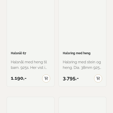
Halsnål 67
Halsring med heng
Halsnål med heng til
Halsring med stein og
barn. 925s. Her vist i
heng. Dia. 38mm 925s
oksidert.
med et lag 585 gull på
1.190,-
3.795,-
forgylte deler. Her vist
med forgylt bunn og
hjerter, og oksidert
midt og blank farge på
stein.