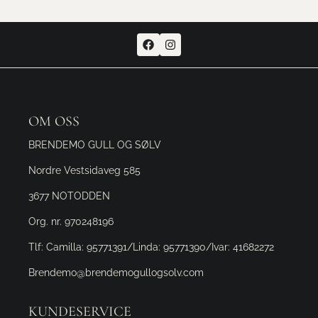
OM OSS
BRENDEMO GULL OG SØLV
Nordre Vestsidaveg 585
3677 NOTODDEN
Org. nr. 970248196
Tlf:
Camilla: 95771391/Linda: 95771390/Ivar: 41682272
Brendemo@brendemogullogsolv.com
KUNDESERVICE