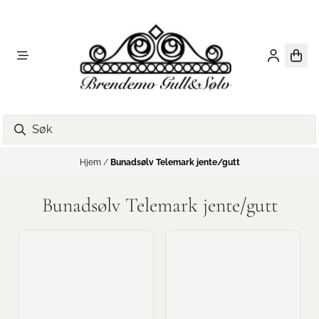
Hopp til innhold
Hjem
/
Bunadsølv Telemark jente/gutt
Bunadsølv Telemark jente/gutt