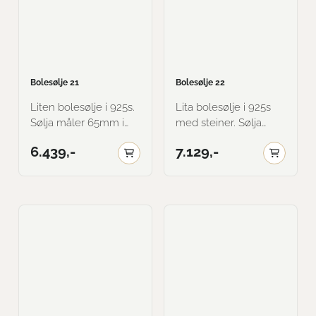
Bolesølje 21
Bolesølje 22
Liten bolesølje i 925s.
Lita bolesølje i 925s
Sølja måler 65mm i
med steiner. Sølja
dia. Blir belagt med et
måler 65mm i dia. Her
6.439,-
7.129,-
lag 585 gull. Her vist i
vist i oksidert med
gammal forgylt.
Rose farge på stein.