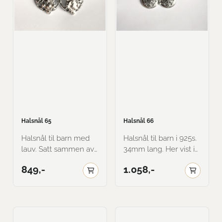
Halsnål 65
Halsnål 66
Halsnål til barn med
Halsnål til barn i 925s.
lauv. Satt sammen av
34mm lang. Her vist i
gamle små eikemaler
oksidert.
849,-
1.058,-
museumskopi. 40mm
lang. Fås i sølv eller
messing. Her vist i
sølv. Her vist i oksidert.