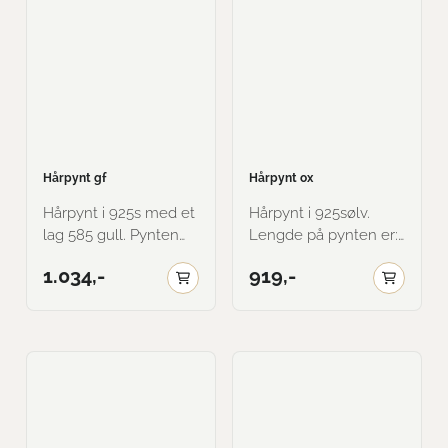
Hårpynt gf
Hårpynt ox
Hårpynt i 925s med et
Hårpynt i 925sølv.
lag 585 gull. Pynten
Lengde på pynten er:
måler 32x14,5mm.
32mmx14,5mm. Her
1.034,-
919,-
Passer til barn og
vist i oksidert med
voksen. Her vist i
Siam farge på stein.
gammalt forgylt med
Blush Rose farge på
stein.