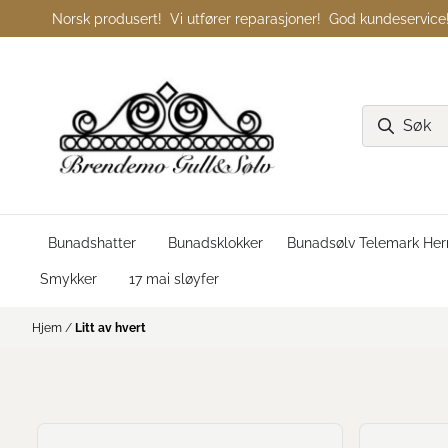
Hopp til innhold
Norsk produsert! Vi utfører reparasjoner! God kundeservice
Bunadshatter
Bunadsklokker
Bunadsølv Telemark Her
Smykker
17 mai sløyfer
Hjem
/
Litt av hvert