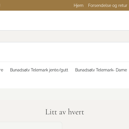
!
Hjem
Forsendelse og retur
re
Bunadsølv Telemark jente/gutt
Bunadsølv Telemark- Dame
Litt av hvert