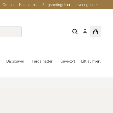
Om oss
Kontakt oss
Salgsbetingelser
Leveringstider
Dåpsgaver
Farga hatter
Gavekort
Litt av hvert