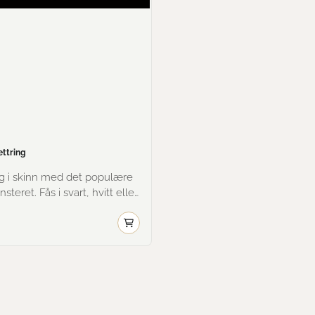
ettring
ng i skinn med det populære
teret. Fås i svart, hvitt eller
is pr.stk