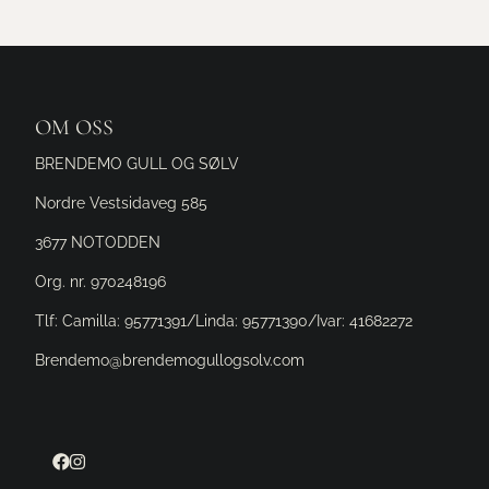
OM OSS
BRENDEMO GULL OG SØLV
Nordre Vestsidaveg 585
3677 NOTODDEN
Org. nr. 970248196
Tlf:
Camilla: 95771391/Linda: 95771390/Ivar: 41682272
Brendemo@brendemogullogsolv.com