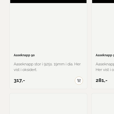
Aaseknapp 90
Aaseknapp 
Aaseknapp stor i 925s. 19mm i dia. Her
Aaseknapp liten 
vist i oksidert.
Her vist i 
317,-
281,-