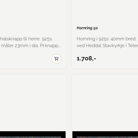
Hornring 50
lsknapp til herre. 925s.
Hornring i 925s. 40mm bred. Funnet
måler 23mm i dia. Pr.knapp
ved Heddal Stavkyrkje i Tel
oksidert.
under pløying i 159
1.708,-