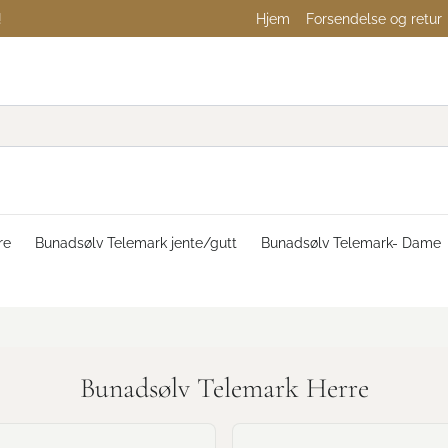
!
Hjem
Forsendelse og retur
re
Bunadsølv Telemark jente/gutt
Bunadsølv Telemark- Dame
Bunadsølv Telemark Herre