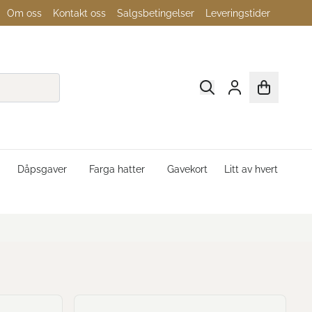
Om oss
Kontakt oss
Salgsbetingelser
Leveringstider
Dåpsgaver
Farga hatter
Gavekort
Litt av hvert