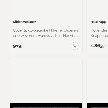
Glider med stein
Halsknapp
Glider til klokkelenke til herre. Glideren
Hollender ha
er i 925s med swarovski stein. Her vist i
Knappene 
oksidert med blank farge på stein.
Her vist i 
919,-
1.863,-