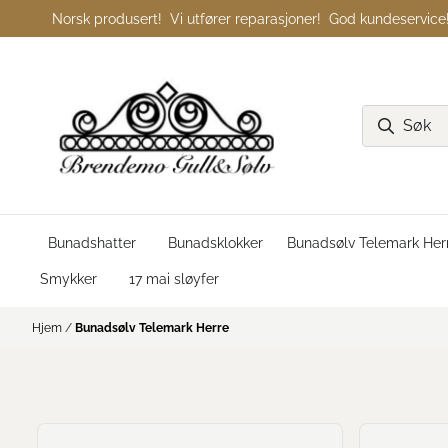
Hopp til innhold
Norsk produsert! Vi utfører reparasjoner! God kundeservice
Bunadshatter
Bunadsklokker
Bunadsølv Telemark Her
Smykker
17 mai sløyfer
Hjem
/
Bunadsølv Telemark Herre