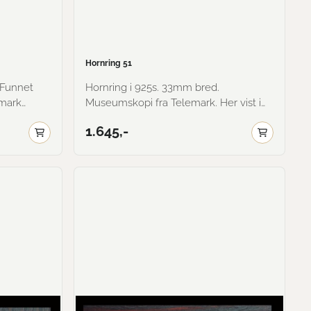
Hornring 51
Hornring i 925s. 33mm bred.
emark
Museumskopi fra Telemark. Her vist i
2 Her vist i oksidert.
oksidert.
1.645,-