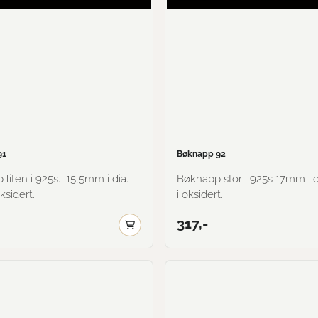
91
Bøknapp 92
i 925s. 15,5mm i dia.
Bøknapp stor i 925s 17mm i dia. Her vist
oksidert.
i oksidert.
317,-