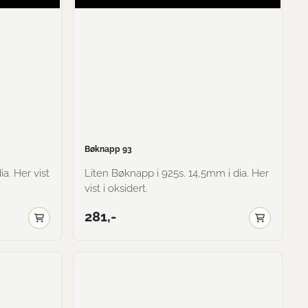
Bøknapp 93
Liten Bøknapp i 925s. 14,5mm i dia. Her
vist i oksidert.
281,-