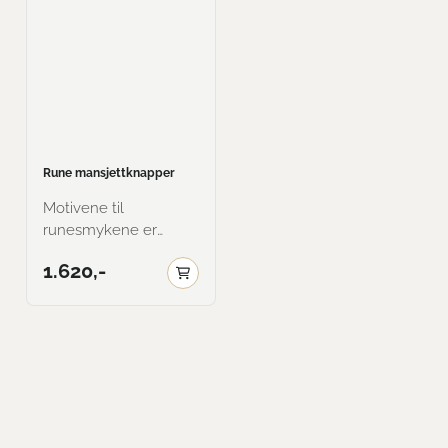
Rune mansjettknapper
Motivene til
runesmykene er
hentet fra
1.620,-
Svalegangen i Heddal
Stavkyrkje. 925s. Foto:
Laila Amdahl Her vist i
oksidert.