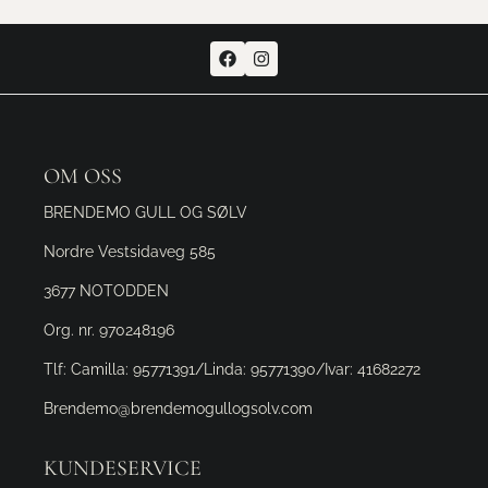
OM OSS
BRENDEMO GULL OG SØLV
Nordre Vestsidaveg 585
3677 NOTODDEN
Org. nr. 970248196
Tlf:
Camilla: 95771391/Linda: 95771390/Ivar: 41682272
Brendemo@brendemogullogsolv.com
KUNDESERVICE