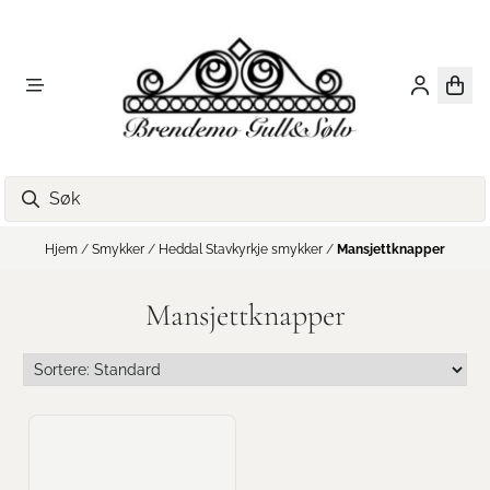
Hopp til innhold
Hjem
/
Smykker
/
Heddal Stavkyrkje smykker
/
Mansjettknapper
Mansjettknapper