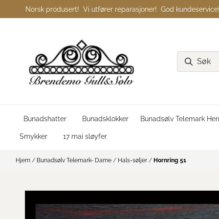
Hopp til innhold
Norsk produsert! Vi utfører reparasjoner! God kundeservice
Bunadshatter
Bunadsklokker
Bunadsølv Telemark Her
Smykker
17 mai sløyfer
Hjem
/
Bunadsølv Telemark- Dame
/
Hals-søljer
/
Hornring 51