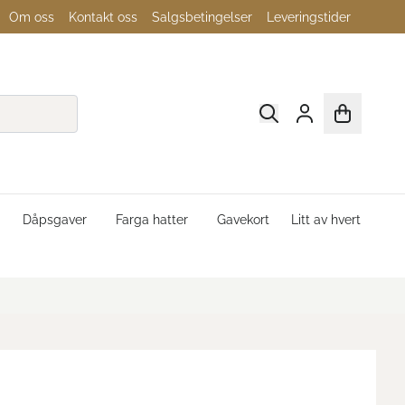
Om oss
Kontakt oss
Salgsbetingelser
Leveringstider
Dåpsgaver
Farga hatter
Gavekort
Litt av hvert