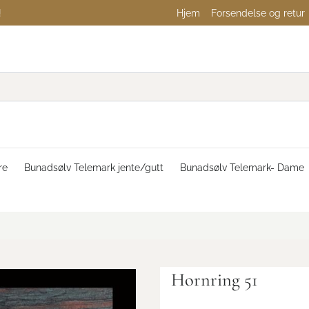
!
Hjem
Forsendelse og retur
re
Bunadsølv Telemark jente/gutt
Bunadsølv Telemark- Dame
Hornring 51