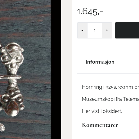
1.645,-
-
+
Informasjon
Hornring i 925s. 33mm br
Museumskopi fra Telema
Her vist i oksidert.
Kommentarer