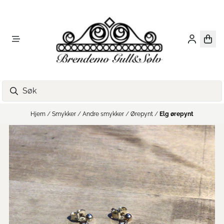
Hopp til innhold
Hjem
/
Smykker
/
Andre smykker
/
Ørepynt
/
Elg ørepynt