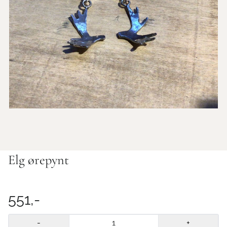
Elg ørepynt
551,-
-
+