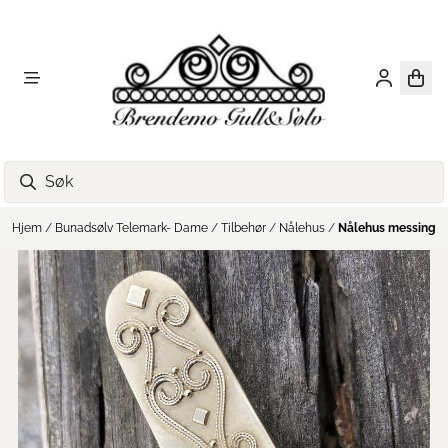
Hopp til innhold
Hjem
/
Bunadsølv Telemark- Dame
/
Tilbehør
/
Nålehus
/
Nålehus messing