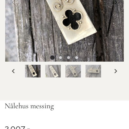
Nålehus messing
2.007,-