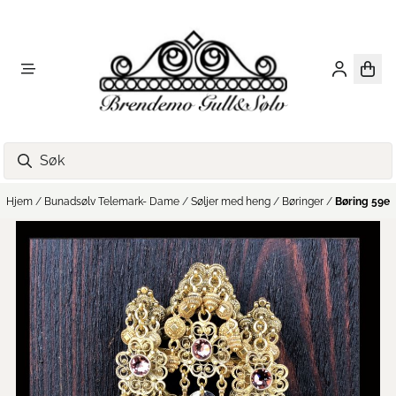
Hopp til innhold
Hjem
/
Bunadsølv Telemark- Dame
/
Søljer med heng
/
Børinger
/
Børing 59e