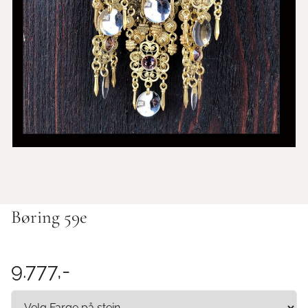
Børing 59e
9.777,-