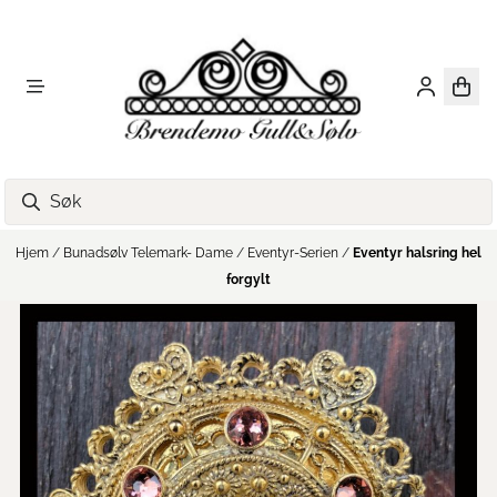
Hopp til innhold
Hjem
/
Bunadsølv Telemark- Dame
/
Eventyr-Serien
/
Eventyr halsring hel
forgylt