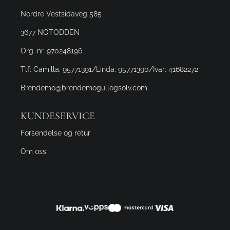
Nordre Vestsidaveg 585
3677 NOTODDEN
Org. nr. 970248196
Tlf:
Camilla: 95771391/Linda: 95771390/Ivar: 41682272
Brendemo@brendemogullogsolv.com
KUNDESERVICE
Forsendelse og retur
Om oss