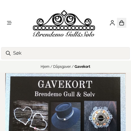
Hopp til innhold
Hjem
/
Dåpsgaver
/
Gavekort