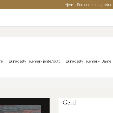
!
Hjem
Forsendelse og retur
re
Bunadsølv Telemark jente/gutt
Bunadsølv Telemark- Dame
Gerd