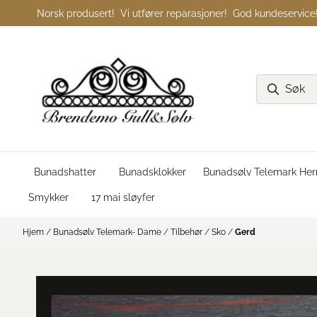
Hopp til innhold
Norsk produsert! Vi utfører reparasjoner! God kundeservice
Bunadshatter
Bunadsklokker
Bunadsølv Telemark Her
Smykker
17 mai sløyfer
Hjem
/
Bunadsølv Telemark- Dame
/
Tilbehør
/
Sko
/
Gerd