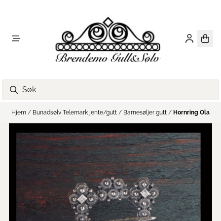
Hopp til innhold
Hjem
/
Bunadsølv Telemark jente/gutt
/
Barnesøljer gutt
/
Hornring Ola