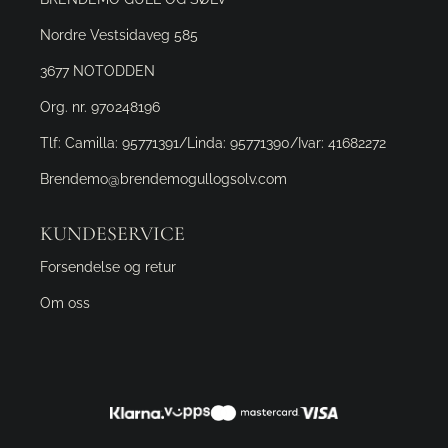
Nordre Vestsidaveg 585
3677 NOTODDEN
Org. nr. 970248196
Tlf:
Camilla: 95771391/Linda: 95771390/Ivar: 41682272
Brendemo@brendemogullogsolv.com
KUNDESERVICE
Forsendelse og retur
Om oss