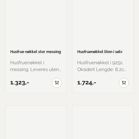
Husfrue nøkkel stor messing
Husfruenøkkel liten i sølv
Husfruenøkkel i
Husfruenøkkel i 925s.
messing. Leveres uten
Oksidert Lengde: 8,2cm
kjetting, men dette kan
Bredde øverst: 3,7cm
1.323,-
1.724,-
kjøpes utenom. Lenken
Leveres uten lenke,
er i 925s. Forgylt lenke
men dette kan kjøpes
blir belagt med et lag
utenom. Her vist i
585 gull. Her vist i
oksidert.
messing.