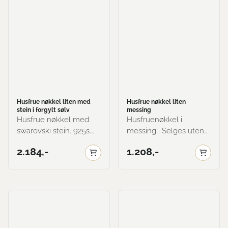
Husfrue nøkkel liten med
Husfrue nøkkel liten
stein i forgylt sølv
messing
Husfrue nøkkel med
Husfruenøkkel i
swarovski stein. 925s.
messing. Selges uten
Forgylt blir belagt med
lenke, men dette kan
2.184,-
1.208,-
et lag 585 gull. Leveres
velges som tillegg på
uten lenke, men dette
siden. Kjettingen er
kan kjøpes utenom. Her
70cm i 925s. Her vist i
vist i forgylt med
messing.
Emarald og Peridot.