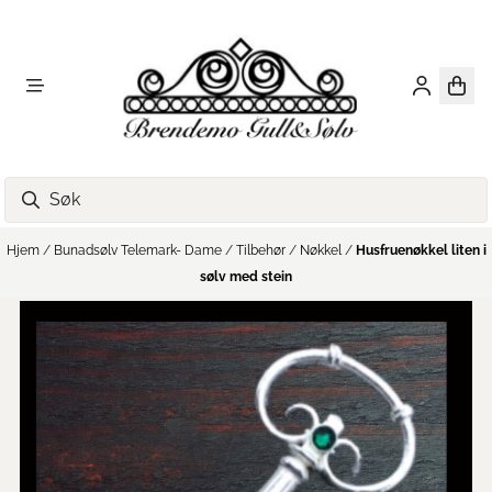
Hopp til innhold
Hjem
/
Bunadsølv Telemark- Dame
/
Tilbehør
/
Nøkkel
/
Husfruenøkkel liten i
sølv med stein