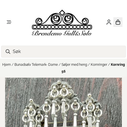
Hopp til innhold
Hjem
/
Bunadsølv Telemark- Dame
/
Søljer med heng
/
Kornringer
/
Kornring
56