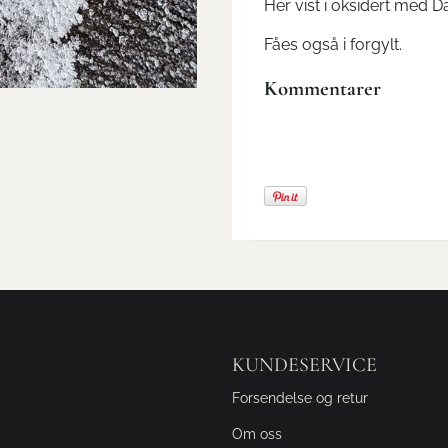
Her vist i oksidert med D
Fåes også i forgylt.
Kommentarer
KUNDESERVICE
Forsendelse og retur
Om oss