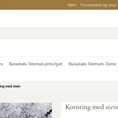
!
Hjem
Forsendelse og retur
re
Bunadsølv Telemark jente/gutt
Bunadsølv Telemark- Dame
ing med stein
Kornring med stei