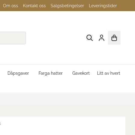
Om oss
Kontakt oss
Salgsbetingelser
Leveringstider
Dåpsgaver
Farga hatter
Gavekort
Litt av hvert
n