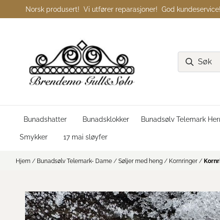
Hopp til innhold
Norsk produsert! Vi utfører reparasjoner! God kundeservice
Bunadshatter
Bunadsklokker
Bunadsølv Telemark Her
Smykker
17 mai sløyfer
Hjem
/
Bunadsølv Telemark- Dame
/
Søljer med heng
/
Kornringer
/
Kornr