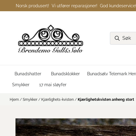
Hopp til innhold
Norsk produsert! Vi utfører reparasjoner! God kundeservice
Bunadshatter
Bunadsklokker
Bunadsølv Telemark Her
Smykker
17 mai sløyfer
Hjem
/
Smykker
/
Kjærlighets-kvisten
/
Kjærlighetskvisten anheng stort