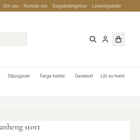
Om oss
Kontakt oss
Salgsbetingelser
Leveringstider
Dåpsgaver
Farga hatter
Gavekort
Litt av hvert
 anheng stort