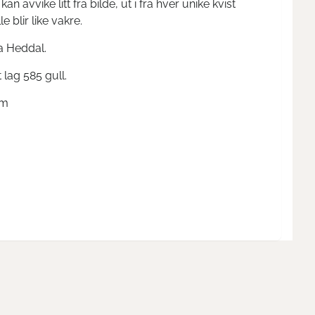
an avvike litt fra bilde, ut i fra hver unike kvist
e blir like vakre.
ra Heddal.
 lag 585 gull.
mm