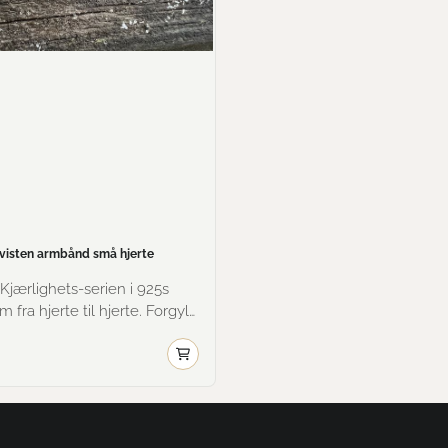
visten armbånd små hjerte
Kjærlighets-serien i 925s
a hjerte til hjerte. Forgylt
 med et lag 585 gull.