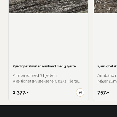
Kjærlighetskvisten armbånd med 3 hjerte
Kjærlighetsk
Armbånd med 3 hjerter i
Armbånd i 
Kjærlighetskviste-serien. 925s Hjerta
Måler 26mm fr
måler ca: 14x11mm. Forgylte armbånd
blir belagt
1.377,-
757,-
blir belagt med et lag 585 gull.