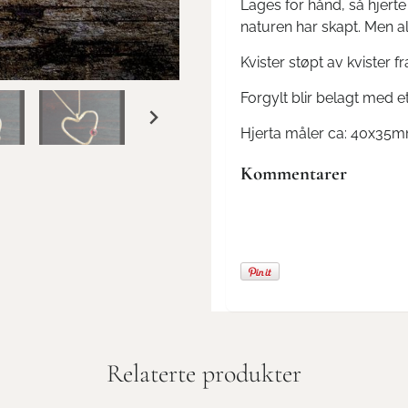
Lages for hånd, så hjerte k
naturen har skapt. Men all
Kvister støpt av kvister f
Forgylt blir belagt med et
Hjerta måler ca: 40x35
Kommentarer
Relaterte produkter