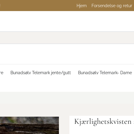
!
Hjem
Forsendelse og retur
re
Bunadsølv Telemark jente/gutt
Bunadsølv Telemark- Dame
Kjærlighetskvisten