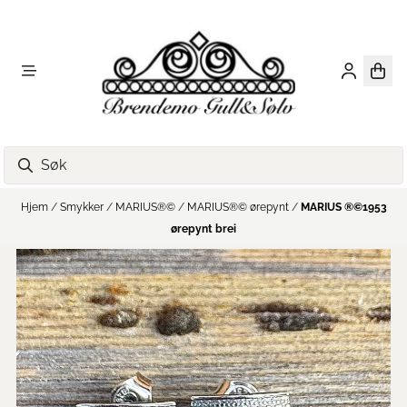
Hopp til innhold
Hjem
/
Smykker
/
MARIUS®️©️
/
MARIUS®️©️ ørepynt
/
MARIUS ®️©️1953
ørepynt brei