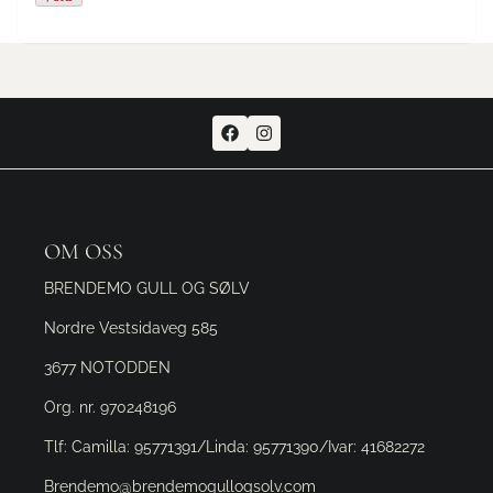
OM OSS
BRENDEMO GULL OG SØLV
Nordre Vestsidaveg 585
3677 NOTODDEN
Org. nr. 970248196
Tlf:
Camilla: 95771391/Linda: 95771390/Ivar: 41682272
Brendemo@brendemogullogsolv.com