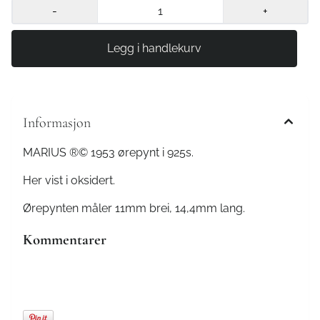
-
+
Informasjon
MARIUS ®️©️ 1953 ørepynt i 925s.
Her vist i oksidert.
Ørepynten måler 11mm brei, 14,4mm lang.
Kommentarer