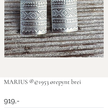
MARIUS ®️©️1953 ørepynt brei
919,-