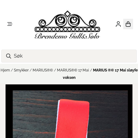
Hopp til innhold
Hjem
/
Smykker
/
MARIUS®️©️
/
MARIUS®️©️ 17 Mai
/
MARIUS ®️©️ 17 Mai sløyfe
voksen