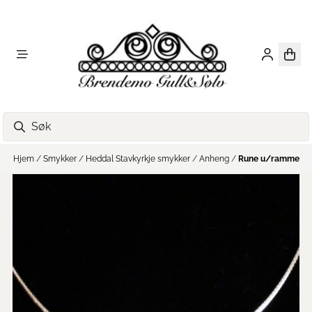
Hopp til innhold
Hjem
/
Smykker
/
Heddal Stavkyrkje smykker
/
Anheng
/
Rune u/ramme